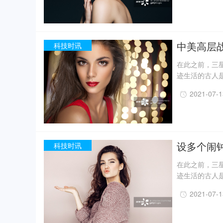
月，考古人员新
据国家文物局消
现已出土金面
精美牙雕残件、
中美高层
科技时讯
在此之前，三星
迹生活的古人
一定程度上回
2021-07-
事实上，上世纪
月，考古人员新
据国家文物局消
现已出土金面
精美牙雕残件、
设多个闹
科技时讯
在此之前，三星
迹生活的古人
一定程度上回
2021-07-
事实上，上世纪
月，考古人员新
据国家文物局消