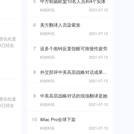
5
中方制裁欧盟10名人员和4个实体
科技时讯
2021-07-13
坑内填土，
、象牙、
6
美方翻译人员染紫发
科技时讯
2021-07-13
奇曾在此遗
果已经在
7
设多个闹钟反复惊醒可致慢性疲劳
科技时讯
2021-07-13
0年5
坑内填土，
8
外交部评中美高层战略对话成果 热
、象牙、
科技时讯
2021-07-13
9
中美高层战略对话的现场翻译是她
奇曾在此遗
科技时讯
2021-07-13
果已经在
0年5
10
iMac Pro全球下架
科技时讯
2021-07-13
坑内填土，