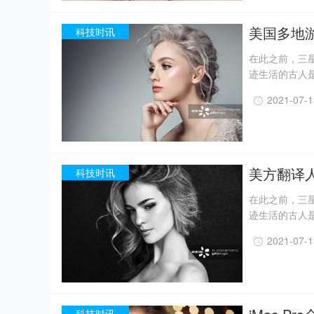
现已出土金面
精美牙雕残件、
美国多地
科技时讯
在此之前，三星
迹生活的古人
一定程度上回
2021-07-
事实上，上世纪
月，考古人员新
据国家文物局消
现已出土金面
精美牙雕残件、
美方翻译
科技时讯
在此之前，三星
迹生活的古人
一定程度上回
2021-07-
事实上，上世纪
月，考古人员新
据国家文物局消
现已出土金面
精美牙雕残件、
科技时讯