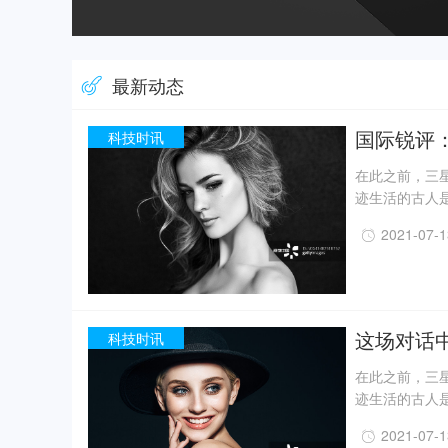
最新动态
国际锐评
科技时讯
在此之前，三星
迹生活的古人
一定程度上回
2021-07-
事实上，上世纪
月，考古人员新
据国家文物局消
现已出土金面
精美牙雕残件、
这场对话
科技时讯
在此之前，三星
迹生活的古人
一定程度上回
2021-07-
事实上，上世纪