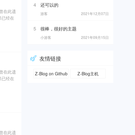
4
还可以的
奇曾在此遗
游客
2021年12月07日
果已经在
5
很棒，很好的主题
0年5
小游客
2021年09月15日
坑内填土，
、象牙、
友情链接
奇曾在此遗
Z-Blog on Github
Z-Blog主机
果已经在
0年5
坑内填土，
、象牙、
奇曾在此遗