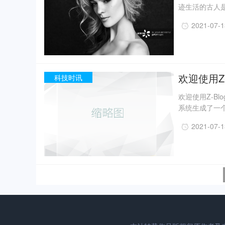
迹生活的古人
一定程度上回
2021-07-
事实上，上世纪
月，考古人员新
据国家文物局消
现已出土金面
精美牙雕残件、
欢迎使用Z-
科技时讯
欢迎使用Z-B
系统生成了一个
2021-07-