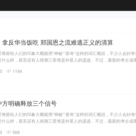
：拿反华当饭吃 郑国恩之流难逃正义的清算
堆留给人们的印象大概能用“神秘”“新奇”这样的词汇概括，不少人会好
是什么样，甚至还有人猜测三星堆是外星人的遗迹。不过，最新的考古成
答了一些问题。
13
1194
震惊世界的三星堆出土文物只是来自1、2号“祭祀坑”。2019年11月至202
发现6座三星堆文化“祭祀坑”。
息，目前，3、4、5、6号坑内已发掘至器物层，7号和8号坑正在发掘
具残片、鸟型金饰片、金箔、眼部有彩绘铜头像、巨青铜面具、青铜神树
玉琮、玉石器等重要文物500余件。
中方明确释放三个信号
堆留给人们的印象大概能用“神秘”“新奇”这样的词汇概括，不少人会好
是什么样，甚至还有人猜测三星堆是外星人的遗迹。不过，最新的考古成
答了一些问题。
13
568
震惊世界的三星堆出土文物只是来自1、2号“祭祀坑”。2019年11月至202