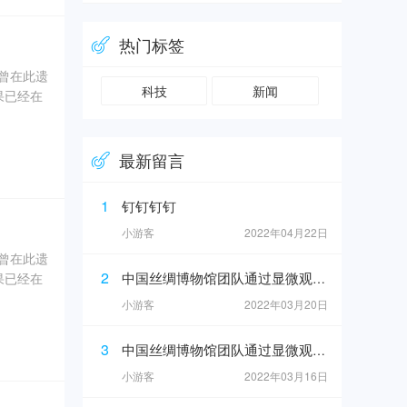
、象牙、
热门标签
奇曾在此遗
科技
新闻
果已经在
0年5
最新留言
坑内填土，
、象牙、
1
钉钉钉钉
小游客
2022年04月22日
奇曾在此遗
2
中国丝绸博物馆团队通过显微观察在4号坑灰烬中发现纺织品痕迹
果已经在
小游客
2022年03月20日
0年5
3
中国丝绸博物馆团队通过显微观察在4号坑灰烬中发现纺织品痕迹
坑内填土，
小游客
2022年03月16日
、象牙、