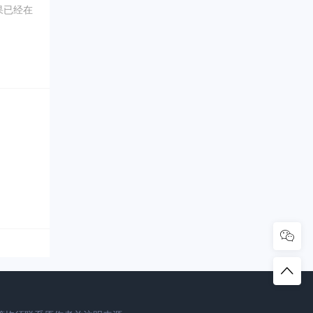
果已经在
0年5
坑内填土，
、象牙、