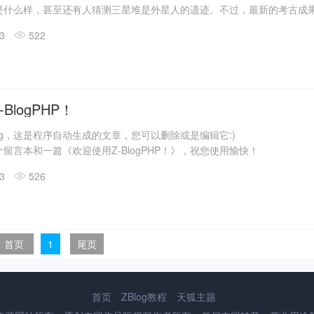
是什么样，甚至还有人猜测三星堆是外星人的遗迹。不过，最新的考古成
答了一些问题。
13
522
震惊世界的三星堆出土文物只是来自1、2号“祭祀坑”。2019年11月至202
发现6座三星堆文化“祭祀坑”。
息，目前，3、4、5、6号坑内已发掘至器物层，7号和8号坑正在发掘
具残片、鸟型金饰片、金箔、眼部有彩绘铜头像、巨青铜面具、青铜神树
玉琮、玉石器等重要文物500余件。
BlogPHP！
log，这是程序自动生成的文章，您可以删除或是编辑它:)
留言本和一篇《欢迎使用Z-BlogPHP！》，祝您使用愉快！
13
526
首页
1
尾页
首页
ZBlog教程
天狐主题