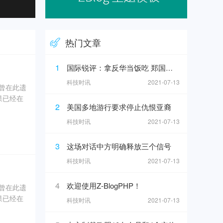
热门文章
1
国际锐评：拿反华当饭吃 郑国恩之流难逃正义的清算
科技时讯
2021-07-13
奇曾在此遗
果已经在
2
美国多地游行要求停止仇恨亚裔
0年5
科技时讯
2021-07-13
坑内填土，
3
这场对话中方明确释放三个信号
、象牙、
科技时讯
2021-07-13
4
欢迎使用Z-BlogPHP！
奇曾在此遗
果已经在
科技时讯
2021-07-13
0年5