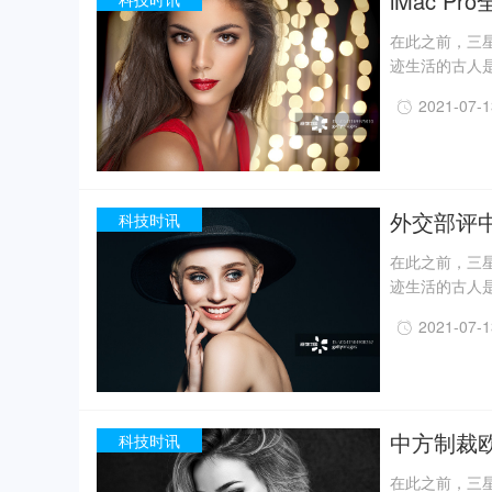
iMac Pr
在此之前，三星
迹生活的古人
一定程度上回
2021-07-
事实上，上世纪
月，考古人员新
据国家文物局消
现已出土金面
精美牙雕残件、
外交部评
科技时讯
在此之前，三星
迹生活的古人
一定程度上回
2021-07-
事实上，上世纪
月，考古人员新
据国家文物局消
现已出土金面
精美牙雕残件、
中方制裁欧
科技时讯
在此之前，三星