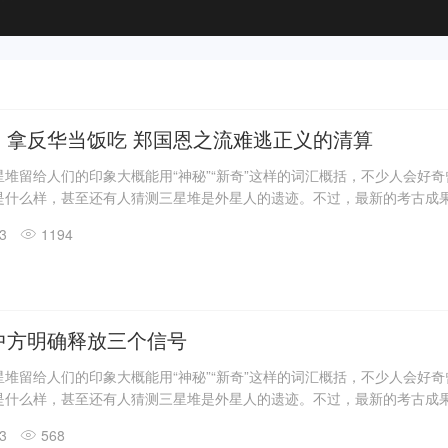
：拿反华当饭吃 郑国恩之流难逃正义的清算
堆留给人们的印象大概能用“神秘”“新奇”这样的词汇概括，不少人会好
是什么样，甚至还有人猜测三星堆是外星人的遗迹。不过，最新的考古成
答了一些问题。
13
1194
震惊世界的三星堆出土文物只是来自1、2号“祭祀坑”。2019年11月至202
发现6座三星堆文化“祭祀坑”。
息，目前，3、4、5、6号坑内已发掘至器物层，7号和8号坑正在发掘
具残片、鸟型金饰片、金箔、眼部有彩绘铜头像、巨青铜面具、青铜神树
玉琮、玉石器等重要文物500余件。
中方明确释放三个信号
堆留给人们的印象大概能用“神秘”“新奇”这样的词汇概括，不少人会好
是什么样，甚至还有人猜测三星堆是外星人的遗迹。不过，最新的考古成
答了一些问题。
13
568
震惊世界的三星堆出土文物只是来自1、2号“祭祀坑”。2019年11月至202