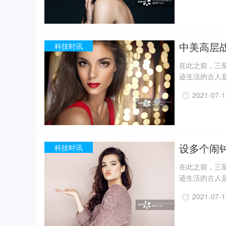
月，考古人员新
据国家文物局消
现已出土金面
精美牙雕残件、
中美高层
科技时讯
在此之前，三星
迹生活的古人
一定程度上回
2021-07-
事实上，上世纪
月，考古人员新
据国家文物局消
现已出土金面
精美牙雕残件、
设多个闹
科技时讯
在此之前，三星
迹生活的古人
一定程度上回
2021-07-
事实上，上世纪
月，考古人员新
据国家文物局消