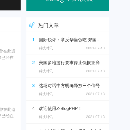
热门文章
1
国际锐评：拿反华当饭吃 郑国恩之流难逃正义的清算
科技时讯
2021-07-13
奇曾在此遗
果已经在
2
美国多地游行要求停止仇恨亚裔
0年5
科技时讯
2021-07-13
坑内填土，
3
这场对话中方明确释放三个信号
、象牙、
科技时讯
2021-07-13
4
欢迎使用Z-BlogPHP！
奇曾在此遗
果已经在
科技时讯
2021-07-13
0年5