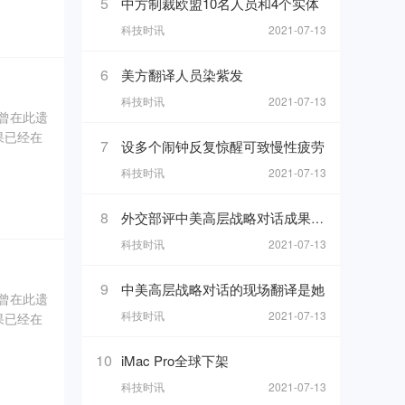
5
中方制裁欧盟10名人员和4个实体
科技时讯
2021-07-13
坑内填土，
、象牙、
6
美方翻译人员染紫发
科技时讯
2021-07-13
奇曾在此遗
果已经在
7
设多个闹钟反复惊醒可致慢性疲劳
科技时讯
2021-07-13
0年5
坑内填土，
8
外交部评中美高层战略对话成果 热
、象牙、
科技时讯
2021-07-13
9
中美高层战略对话的现场翻译是她
奇曾在此遗
科技时讯
2021-07-13
果已经在
0年5
10
iMac Pro全球下架
科技时讯
2021-07-13
坑内填土，