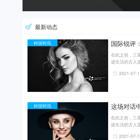
最新动态
国际锐评
科技时讯
在此之前，三星
迹生活的古人
一定程度上回
2021-07-
事实上，上世纪
月，考古人员新
据国家文物局消
现已出土金面
精美牙雕残件、
这场对话
科技时讯
在此之前，三星
迹生活的古人
一定程度上回
2021-07-
事实上，上世纪