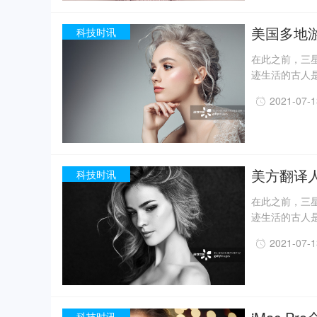
现已出土金面
精美牙雕残件、
美国多地
科技时讯
在此之前，三星
迹生活的古人
一定程度上回
2021-07-
事实上，上世纪
月，考古人员新
据国家文物局消
现已出土金面
精美牙雕残件、
美方翻译
科技时讯
在此之前，三星
迹生活的古人
一定程度上回
2021-07-
事实上，上世纪
月，考古人员新
据国家文物局消
现已出土金面
精美牙雕残件、
科技时讯