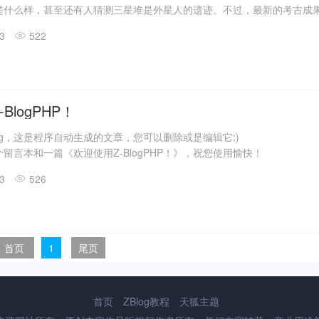
是什么样，甚至还有人猜测三星堆是外星人的遗迹。不过，最新的考古成
答了一些问题。
13
522
震惊世界的三星堆出土文物只是来自1、2号“祭祀坑”。2019年11月至202
发现6座三星堆文化“祭祀坑”。
息，目前，3、4、5、6号坑内已发掘至器物层，7号和8号坑正在发掘
具残片、鸟型金饰片、金箔、眼部有彩绘铜头像、巨青铜面具、青铜神树
玉琮、玉石器等重要文物500余件。
BlogPHP！
log，这是程序自动生成的文章，您可以删除或是编辑它:)
留言本和一篇《欢迎使用Z-BlogPHP！》，祝您使用愉快！
13
526
首页
1
尾页
首页
ZBlog教程
天狐主题