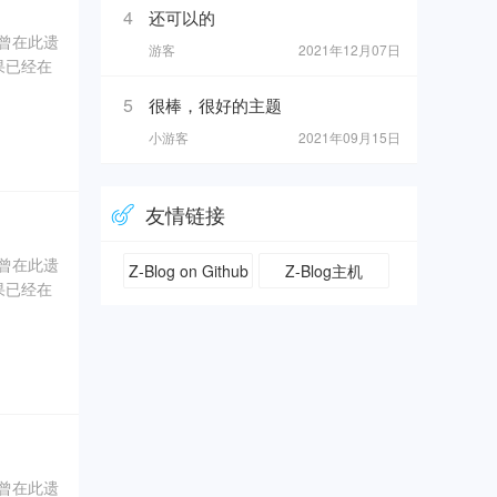
4
还可以的
奇曾在此遗
游客
2021年12月07日
果已经在
5
很棒，很好的主题
0年5
小游客
2021年09月15日
坑内填土，
、象牙、
友情链接
奇曾在此遗
Z-Blog on Github
Z-Blog主机
果已经在
0年5
坑内填土，
、象牙、
奇曾在此遗