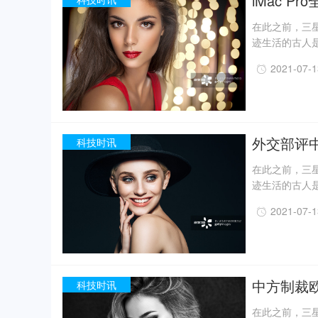
iMac Pr
在此之前，三星
迹生活的古人
一定程度上回
2021-07-
事实上，上世纪
月，考古人员新
据国家文物局消
现已出土金面
精美牙雕残件、
外交部评
科技时讯
在此之前，三星
迹生活的古人
一定程度上回
2021-07-
事实上，上世纪
月，考古人员新
据国家文物局消
现已出土金面
精美牙雕残件、
中方制裁欧
科技时讯
在此之前，三星