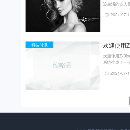
迹生活的古人
一定程度上回
2021-07-
事实上，上世纪
月，考古人员新
据国家文物局消
现已出土金面
精美牙雕残件、
欢迎使用Z-
科技时讯
欢迎使用Z-B
系统生成了一个
2021-07-