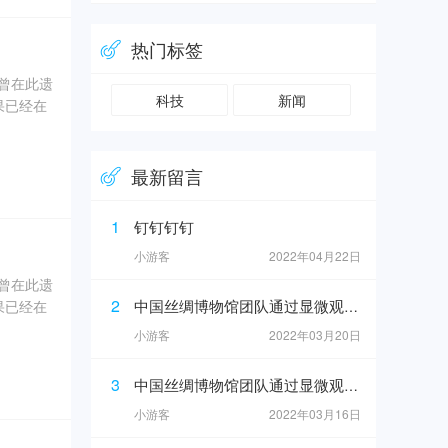
、象牙、
热门标签
奇曾在此遗
科技
新闻
果已经在
0年5
最新留言
坑内填土，
、象牙、
1
钉钉钉钉
小游客
2022年04月22日
奇曾在此遗
2
中国丝绸博物馆团队通过显微观察在4号坑灰烬中发现纺织品痕迹
果已经在
小游客
2022年03月20日
0年5
3
中国丝绸博物馆团队通过显微观察在4号坑灰烬中发现纺织品痕迹
坑内填土，
小游客
2022年03月16日
、象牙、