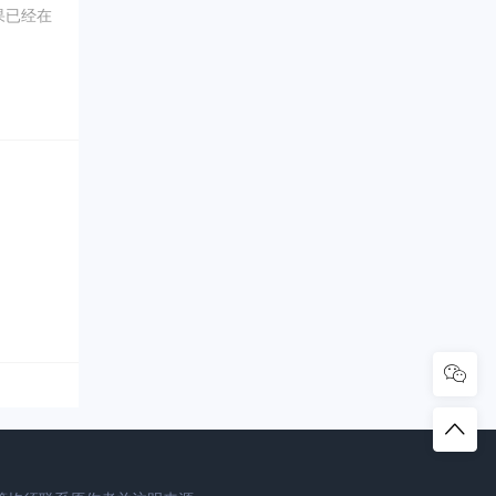
果已经在
0年5
坑内填土，
、象牙、