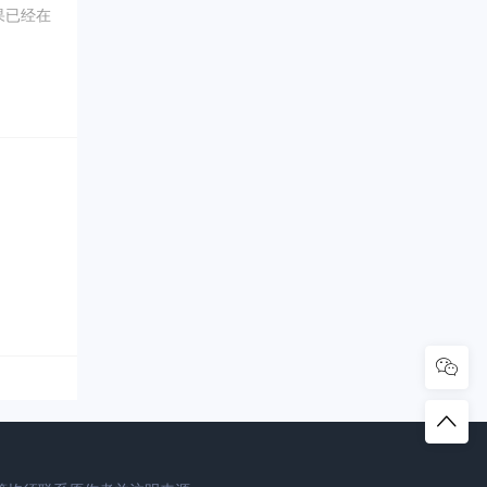
果已经在
0年5
坑内填土，
、象牙、