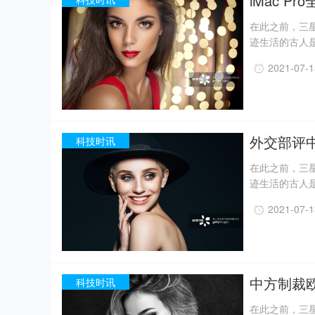
iMac Pr
在此之前，三星
迹生活的古人
一定程度上回
2021-07-
事实上，上世纪
月，考古人员新
据国家文物局消
现已出土金面
精美牙雕残件、
外交部评
科技时讯
在此之前，三星
迹生活的古人
一定程度上回
2021-07-
事实上，上世纪
月，考古人员新
据国家文物局消
现已出土金面
精美牙雕残件、
中方制裁欧
科技时讯
在此之前，三星