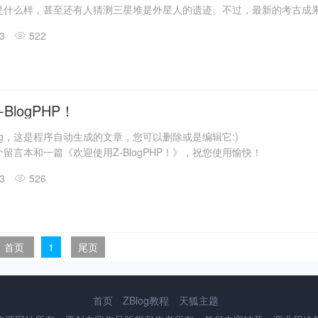
是什么样，甚至还有人猜测三星堆是外星人的遗迹。不过，最新的考古成
答了一些问题。
13
522
震惊世界的三星堆出土文物只是来自1、2号“祭祀坑”。2019年11月至202
发现6座三星堆文化“祭祀坑”。
息，目前，3、4、5、6号坑内已发掘至器物层，7号和8号坑正在发掘
具残片、鸟型金饰片、金箔、眼部有彩绘铜头像、巨青铜面具、青铜神树
玉琮、玉石器等重要文物500余件。
BlogPHP！
log，这是程序自动生成的文章，您可以删除或是编辑它:)
留言本和一篇《欢迎使用Z-BlogPHP！》，祝您使用愉快！
13
526
首页
1
尾页
首页
ZBlog教程
天狐主题