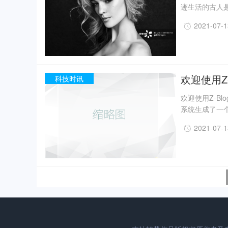
迹生活的古人
一定程度上回
2021-07-
事实上，上世纪
月，考古人员新
据国家文物局消
现已出土金面
精美牙雕残件、
欢迎使用Z-
科技时讯
欢迎使用Z-B
系统生成了一个
2021-07-