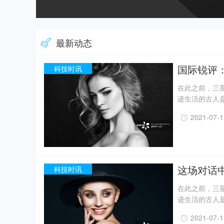
最新动态
国际锐评
科技时讯
在此之前，三星
迹生活的古人
一定程度上回
2021-07-
事实上，上世纪
月，考古人员新
据国家文物局消
现已出土金面
精美牙雕残件、
这场对话
科技时讯
在此之前，三星
迹生活的古人
一定程度上回
2021-07-
事实上，上世纪