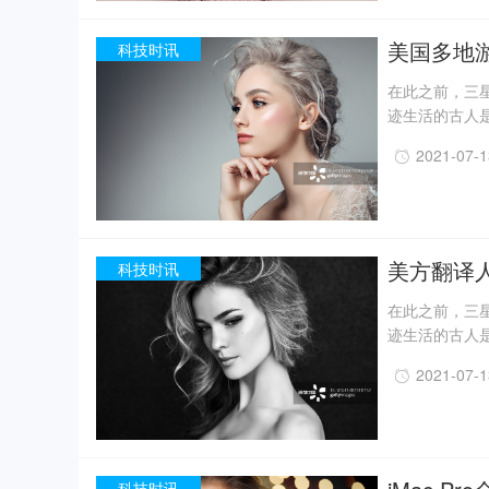
现已出土金面
精美牙雕残件、
美国多地
科技时讯
在此之前，三星
迹生活的古人
一定程度上回
2021-07-
事实上，上世纪
月，考古人员新
据国家文物局消
现已出土金面
精美牙雕残件、
美方翻译
科技时讯
在此之前，三星
迹生活的古人
一定程度上回
2021-07-
事实上，上世纪
月，考古人员新
据国家文物局消
现已出土金面
精美牙雕残件、
科技时讯