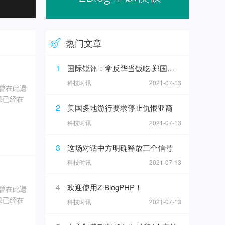
热门文章
1
国际锐评：拿反华当饭吃 郑国恩之流难逃正义的清算
科技时讯
2021-07-13
奇曾在此遗
果已经在
2
美国多地游行要求停止仇恨亚裔
0年5
科技时讯
2021-07-13
坑内填土，
3
这场对话中方明确释放三个信号
、象牙、
科技时讯
2021-07-13
4
欢迎使用Z-BlogPHP！
奇曾在此遗
果已经在
科技时讯
2021-07-13
0年5