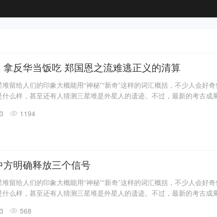
：拿反华当饭吃 郑国恩之流难逃正义的清算
堆留给人们的印象大概能用“神秘”“新奇”这样的词汇概括，不少人会好
是什么样，甚至还有人猜测三星堆是外星人的遗迹。不过，最新的考古成
答了一些问题。
13
1194
震惊世界的三星堆出土文物只是来自1、2号“祭祀坑”。2019年11月至202
发现6座三星堆文化“祭祀坑”。
息，目前，3、4、5、6号坑内已发掘至器物层，7号和8号坑正在发掘
具残片、鸟型金饰片、金箔、眼部有彩绘铜头像、巨青铜面具、青铜神树
玉琮、玉石器等重要文物500余件。
中方明确释放三个信号
堆留给人们的印象大概能用“神秘”“新奇”这样的词汇概括，不少人会好
是什么样，甚至还有人猜测三星堆是外星人的遗迹。不过，最新的考古成
答了一些问题。
13
568
震惊世界的三星堆出土文物只是来自1、2号“祭祀坑”。2019年11月至202