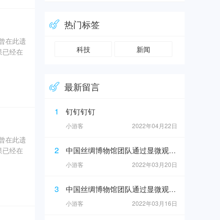
、象牙、
热门标签
奇曾在此遗
科技
新闻
果已经在
0年5
最新留言
坑内填土，
、象牙、
1
钉钉钉钉
小游客
2022年04月22日
奇曾在此遗
2
中国丝绸博物馆团队通过显微观察在4号坑灰烬中发现纺织品痕迹
果已经在
小游客
2022年03月20日
0年5
3
中国丝绸博物馆团队通过显微观察在4号坑灰烬中发现纺织品痕迹
坑内填土，
小游客
2022年03月16日
、象牙、