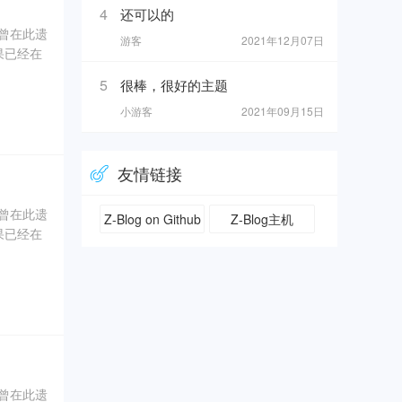
4
还可以的
奇曾在此遗
游客
2021年12月07日
果已经在
5
很棒，很好的主题
0年5
小游客
2021年09月15日
坑内填土，
、象牙、
友情链接
奇曾在此遗
Z-Blog on Github
Z-Blog主机
果已经在
0年5
坑内填土，
、象牙、
奇曾在此遗