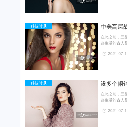
月，考古人员新
据国家文物局消
现已出土金面
精美牙雕残件、
中美高层
科技时讯
在此之前，三星
迹生活的古人
一定程度上回
2021-07-
事实上，上世纪
月，考古人员新
据国家文物局消
现已出土金面
精美牙雕残件、
设多个闹
科技时讯
在此之前，三星
迹生活的古人
一定程度上回
2021-07-
事实上，上世纪
月，考古人员新
据国家文物局消