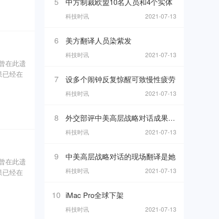
5
中方制裁欧盟10名人员和4个实体
科技时讯
2021-07-13
坑内填土，
、象牙、
6
美方翻译人员染紫发
科技时讯
2021-07-13
奇曾在此遗
果已经在
7
设多个闹钟反复惊醒可致慢性疲劳
科技时讯
2021-07-13
0年5
坑内填土，
8
外交部评中美高层战略对话成果 热
、象牙、
科技时讯
2021-07-13
9
中美高层战略对话的现场翻译是她
奇曾在此遗
科技时讯
2021-07-13
果已经在
0年5
10
iMac Pro全球下架
科技时讯
2021-07-13
坑内填土，