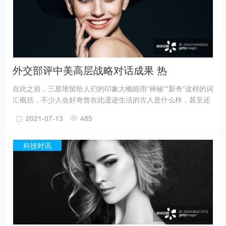
7号和8号坑正在发掘坑内填土，现已出土金面具残片、鸟型金饰
片、金箔、眼部有彩绘铜头像、巨青铜面具、青铜神树、象牙、
精美牙雕残件、玉琮、玉石器等重要文物500余件。
外交部评中美高层战略对话成果 热
在此之前，三星堆留给人们的印象大概能用“神秘”“新奇”这样的词
汇概括，不少人会好奇曾在此遗迹生活的古人是什么样，甚至还
有人猜测三星堆是外星人的遗迹。不过，最新的考古成果已经在
2021-07-13
485
一定程度上回答了一些问题。
事实上，上世纪震惊世界的三星堆出土文物只是来自1、2号“祭
祀坑”。2019年11月至2020年5月，考古人员新发现6座三星堆文
科技时讯
化“祭祀坑”。
据国家文物局消息，目前，3、4、5、6号坑内已发掘至器物层，
7号和8号坑正在发掘坑内填土，现已出土金面具残片、鸟型金饰
片、金箔、眼部有彩绘铜头像、巨青铜面具、青铜神树、象牙、
精美牙雕残件、玉琮、玉石器等重要文物500余件。