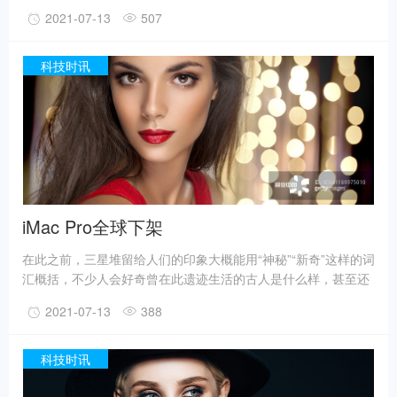
有人猜测三星堆是外星人的遗迹。不过，最新的考古成果已经在
2021-07-13
507
一定程度上回答了一些问题。
事实上，上世纪震惊世界的三星堆出土文物只是来自1、2号“祭
祀坑”。2019年11月至2020年5月，考古人员新发现6座三星堆文
科技时讯
化“祭祀坑”。
据国家文物局消息，目前，3、4、5、6号坑内已发掘至器物层，
7号和8号坑正在发掘坑内填土，现已出土金面具残片、鸟型金饰
片、金箔、眼部有彩绘铜头像、巨青铜面具、青铜神树、象牙、
精美牙雕残件、玉琮、玉石器等重要文物500余件。
iMac Pro全球下架
在此之前，三星堆留给人们的印象大概能用“神秘”“新奇”这样的词
汇概括，不少人会好奇曾在此遗迹生活的古人是什么样，甚至还
有人猜测三星堆是外星人的遗迹。不过，最新的考古成果已经在
2021-07-13
388
一定程度上回答了一些问题。
事实上，上世纪震惊世界的三星堆出土文物只是来自1、2号“祭
祀坑”。2019年11月至2020年5月，考古人员新发现6座三星堆文
科技时讯
化“祭祀坑”。
据国家文物局消息，目前，3、4、5、6号坑内已发掘至器物层，