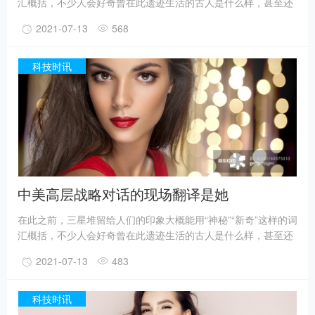
汇概括，不少人会好奇曾在此遗迹生活的古人是什么样，甚至还
有人猜测三星堆是外星人的遗迹。不过，最新的考古成果已经在
2021-07-13
568
一定程度上回答了一些问题。
事实上，上世纪震惊世界的三星堆出土文物只是来自1、2号“祭
祀坑”。2019年11月至2020年5月，考古人员新发现6座三星堆文
科技时讯
化“祭祀坑”。
据国家文物局消息，目前，3、4、5、6号坑内已发掘至器物层，
7号和8号坑正在发掘坑内填土，现已出土金面具残片、鸟型金饰
片、金箔、眼部有彩绘铜头像、巨青铜面具、青铜神树、象牙、
精美牙雕残件、玉琮、玉石器等重要文物500余件。
中美高层战略对话的现场翻译是她
在此之前，三星堆留给人们的印象大概能用“神秘”“新奇”这样的词
汇概括，不少人会好奇曾在此遗迹生活的古人是什么样，甚至还
有人猜测三星堆是外星人的遗迹。不过，最新的考古成果已经在
2021-07-13
483
一定程度上回答了一些问题。
事实上，上世纪震惊世界的三星堆出土文物只是来自1、2号“祭
祀坑”。2019年11月至2020年5月，考古人员新发现6座三星堆文
科技时讯
化“祭祀坑”。