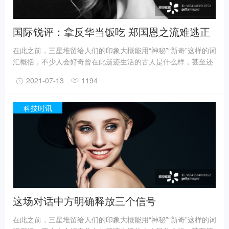
国际锐评：拿反华当饭吃 郑国恩之流难逃正
义的清算
在此之前，三星堆留给人们的印象大概能用“神秘”“新奇”这样的词
汇概括，不少人会好奇曾在此遗迹生活的古人是什么样，甚至还
有人猜测三星堆是外星人的遗迹。不过，最新的考古成果已经在
2021-07-13
1194
一定程度上回答了一些问题。
事实上，上世纪震惊世界的三星堆出土文物只是来自1、2号“祭
祀坑”。2019年11月至2020年5月，考古人员新发现6座三星堆文
科技时讯
化“祭祀坑”。
据国家文物局消息，目前，3、4、5、6号坑内已发掘至器物层，
7号和8号坑正在发掘坑内填土，现已出土金面具残片、鸟型金饰
片、金箔、眼部有彩绘铜头像、巨青铜面具、青铜神树、象牙、
精美牙雕残件、玉琮、玉石器等重要文物500余件。
这场对话中方明确释放三个信号
在此之前，三星堆留给人们的印象大概能用“神秘”“新奇”这样的词