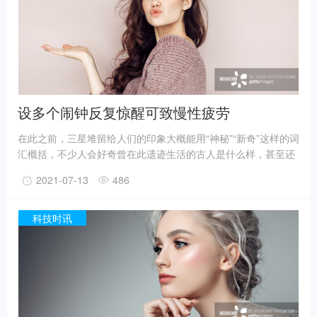
据国家文物局消息，目前，3、4、5、6号坑内已发掘至器物层，
7号和8号坑正在发掘坑内填土，现已出土金面具残片、鸟型金饰
片、金箔、眼部有彩绘铜头像、巨青铜面具、青铜神树、象牙、
精美牙雕残件、玉琮、玉石器等重要文物500余件。
设多个闹钟反复惊醒可致慢性疲劳
在此之前，三星堆留给人们的印象大概能用“神秘”“新奇”这样的词
汇概括，不少人会好奇曾在此遗迹生活的古人是什么样，甚至还
有人猜测三星堆是外星人的遗迹。不过，最新的考古成果已经在
2021-07-13
486
一定程度上回答了一些问题。
事实上，上世纪震惊世界的三星堆出土文物只是来自1、2号“祭
祀坑”。2019年11月至2020年5月，考古人员新发现6座三星堆文
科技时讯
化“祭祀坑”。
据国家文物局消息，目前，3、4、5、6号坑内已发掘至器物层，
7号和8号坑正在发掘坑内填土，现已出土金面具残片、鸟型金饰
片、金箔、眼部有彩绘铜头像、巨青铜面具、青铜神树、象牙、
精美牙雕残件、玉琮、玉石器等重要文物500余件。