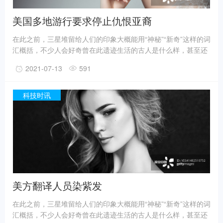
美国多地游行要求停止仇恨亚裔
在此之前，三星堆留给人们的印象大概能用“神秘”“新奇”这样的词
汇概括，不少人会好奇曾在此遗迹生活的古人是什么样，甚至还
有人猜测三星堆是外星人的遗迹。不过，最新的考古成果已经在
2021-07-13
591
一定程度上回答了一些问题。
事实上，上世纪震惊世界的三星堆出土文物只是来自1、2号“祭
祀坑”。2019年11月至2020年5月，考古人员新发现6座三星堆文
科技时讯
化“祭祀坑”。
据国家文物局消息，目前，3、4、5、6号坑内已发掘至器物层，
7号和8号坑正在发掘坑内填土，现已出土金面具残片、鸟型金饰
片、金箔、眼部有彩绘铜头像、巨青铜面具、青铜神树、象牙、
精美牙雕残件、玉琮、玉石器等重要文物500余件。
美方翻译人员染紫发
在此之前，三星堆留给人们的印象大概能用“神秘”“新奇”这样的词
汇概括，不少人会好奇曾在此遗迹生活的古人是什么样，甚至还