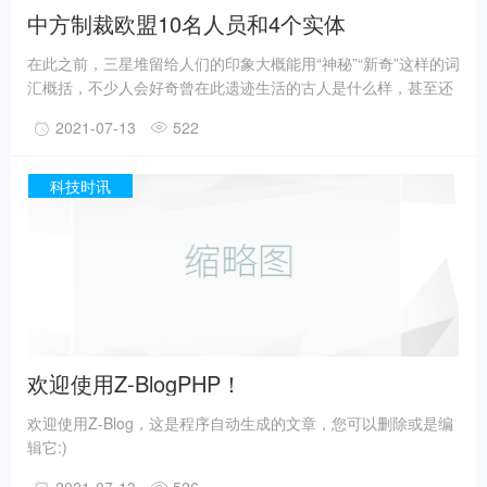
中方制裁欧盟10名人员和4个实体
在此之前，三星堆留给人们的印象大概能用“神秘”“新奇”这样的词
汇概括，不少人会好奇曾在此遗迹生活的古人是什么样，甚至还
有人猜测三星堆是外星人的遗迹。不过，最新的考古成果已经在
2021-07-13
522
一定程度上回答了一些问题。
事实上，上世纪震惊世界的三星堆出土文物只是来自1、2号“祭
祀坑”。2019年11月至2020年5月，考古人员新发现6座三星堆文
科技时讯
化“祭祀坑”。
据国家文物局消息，目前，3、4、5、6号坑内已发掘至器物层，
7号和8号坑正在发掘坑内填土，现已出土金面具残片、鸟型金饰
片、金箔、眼部有彩绘铜头像、巨青铜面具、青铜神树、象牙、
精美牙雕残件、玉琮、玉石器等重要文物500余件。
欢迎使用Z-BlogPHP！
欢迎使用Z-Blog，这是程序自动生成的文章，您可以删除或是编
辑它:)
系统生成了一个留言本和一篇《欢迎使用Z-BlogPHP！》，祝您