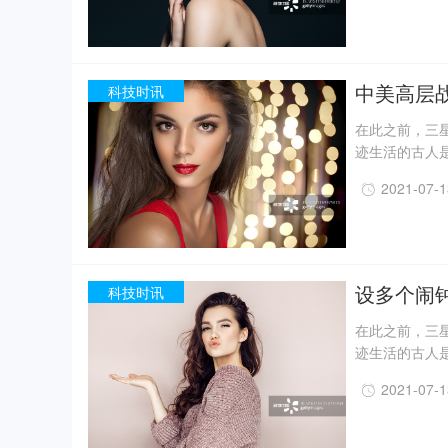
月，考古人员新
据国家文物局消
现已出土金面
精美牙雕残件、
中美高层
科技时讯
在此之前，三星
迹生活的古人
一定程度上回
2021-07-
事实上，上世纪
月，考古人员新
据国家文物局消
现已出土金面
精美牙雕残件、
设多个闹
科技时讯
在此之前，三星
迹生活的古人
一定程度上回
2021-07-
事实上，上世纪
月，考古人员新
据国家文物局消