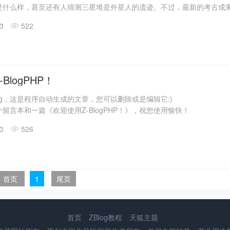
是什么样，甚至还有人猜测三星堆是外星人的遗迹。不过，最新的考古成
答了一些问题。
13
522
震惊世界的三星堆出土文物只是来自1、2号“祭祀坑”。2019年11月至202
发现6座三星堆文化“祭祀坑”。
息，目前，3、4、5、6号坑内已发掘至器物层，7号和8号坑正在发掘
具残片、鸟型金饰片、金箔、眼部有彩绘铜头像、巨青铜面具、青铜神树
玉琮、玉石器等重要文物500余件。
BlogPHP！
log，这是程序自动生成的文章，您可以删除或是编辑它:)
留言本和一篇《欢迎使用Z-BlogPHP！》，祝您使用愉快！
13
526
首页
1
尾页
首页
ZBlog教程
天狐主题