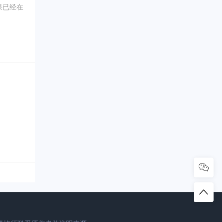
果已经在
0年5
坑内填土，
、象牙、