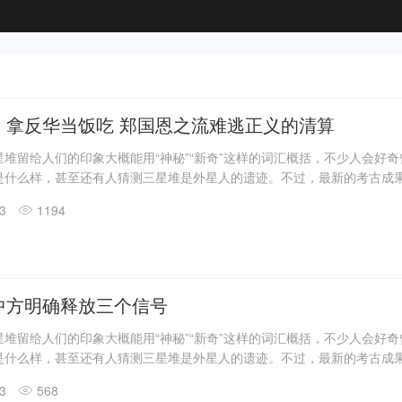
：拿反华当饭吃 郑国恩之流难逃正义的清算
堆留给人们的印象大概能用“神秘”“新奇”这样的词汇概括，不少人会好
是什么样，甚至还有人猜测三星堆是外星人的遗迹。不过，最新的考古成
答了一些问题。
13
1194
震惊世界的三星堆出土文物只是来自1、2号“祭祀坑”。2019年11月至202
发现6座三星堆文化“祭祀坑”。
息，目前，3、4、5、6号坑内已发掘至器物层，7号和8号坑正在发掘
具残片、鸟型金饰片、金箔、眼部有彩绘铜头像、巨青铜面具、青铜神树
玉琮、玉石器等重要文物500余件。
中方明确释放三个信号
堆留给人们的印象大概能用“神秘”“新奇”这样的词汇概括，不少人会好
是什么样，甚至还有人猜测三星堆是外星人的遗迹。不过，最新的考古成
答了一些问题。
13
568
震惊世界的三星堆出土文物只是来自1、2号“祭祀坑”。2019年11月至202