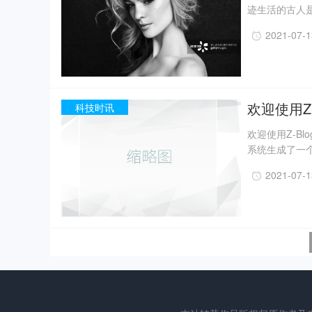
迹生活的古人
一定程度上回
2021-07-
事实上，上世纪
月，考古人员新
据国家文物局消
现已出土金面
精美牙雕残件、
欢迎使用Z-
科技时讯
欢迎使用Z-B
系统生成了一个
2021-07-