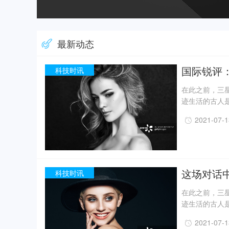
最新动态
国际锐评
科技时讯
在此之前，三星
迹生活的古人
一定程度上回
2021-07-
事实上，上世纪
月，考古人员新
据国家文物局消
现已出土金面
精美牙雕残件、
这场对话
科技时讯
在此之前，三星
迹生活的古人
一定程度上回
2021-07-
事实上，上世纪