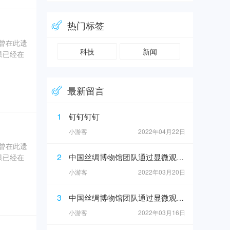
、象牙、
热门标签
奇曾在此遗
科技
新闻
果已经在
0年5
最新留言
坑内填土，
、象牙、
1
钉钉钉钉
小游客
2022年04月22日
奇曾在此遗
2
中国丝绸博物馆团队通过显微观察在4号坑灰烬中发现纺织品痕迹
果已经在
小游客
2022年03月20日
0年5
3
中国丝绸博物馆团队通过显微观察在4号坑灰烬中发现纺织品痕迹
坑内填土，
小游客
2022年03月16日
、象牙、