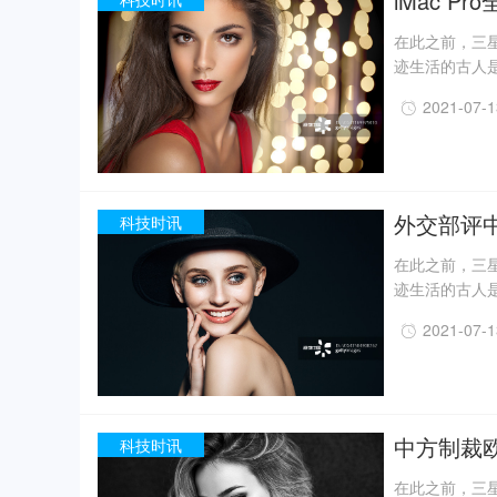
iMac Pr
在此之前，三星
迹生活的古人
一定程度上回
2021-07-
事实上，上世纪
月，考古人员新
据国家文物局消
现已出土金面
精美牙雕残件、
外交部评
科技时讯
在此之前，三星
迹生活的古人
一定程度上回
2021-07-
事实上，上世纪
月，考古人员新
据国家文物局消
现已出土金面
精美牙雕残件、
中方制裁欧
科技时讯
在此之前，三星