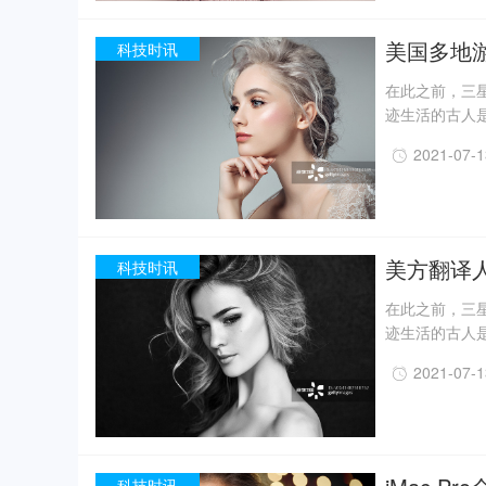
现已出土金面
精美牙雕残件、
美国多地
科技时讯
在此之前，三星
迹生活的古人
一定程度上回
2021-07-
事实上，上世纪
月，考古人员新
据国家文物局消
现已出土金面
精美牙雕残件、
美方翻译
科技时讯
在此之前，三星
迹生活的古人
一定程度上回
2021-07-
事实上，上世纪
月，考古人员新
据国家文物局消
现已出土金面
精美牙雕残件、
科技时讯