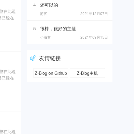
4
还可以的
奇曾在此遗
游客
2021年12月07日
果已经在
5
很棒，很好的主题
0年5
小游客
2021年09月15日
坑内填土，
、象牙、
友情链接
奇曾在此遗
Z-Blog on Github
Z-Blog主机
果已经在
0年5
坑内填土，
、象牙、
奇曾在此遗