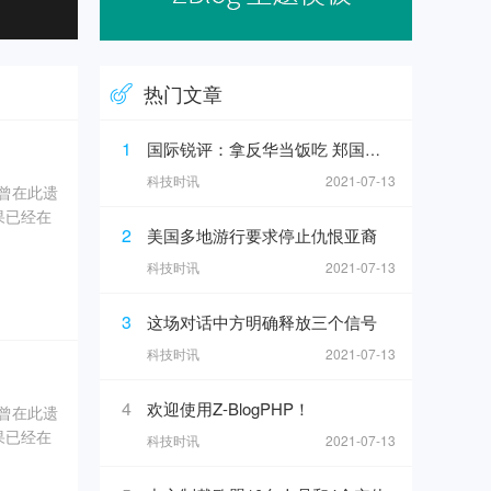
热门文章
1
国际锐评：拿反华当饭吃 郑国恩之流难逃正义的清算
科技时讯
2021-07-13
奇曾在此遗
果已经在
2
美国多地游行要求停止仇恨亚裔
0年5
科技时讯
2021-07-13
坑内填土，
3
这场对话中方明确释放三个信号
、象牙、
科技时讯
2021-07-13
4
欢迎使用Z-BlogPHP！
奇曾在此遗
果已经在
科技时讯
2021-07-13
0年5