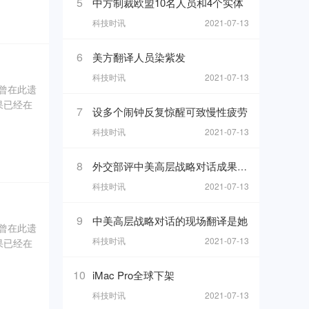
5
中方制裁欧盟10名人员和4个实体
科技时讯
2021-07-13
坑内填土，
、象牙、
6
美方翻译人员染紫发
科技时讯
2021-07-13
奇曾在此遗
果已经在
7
设多个闹钟反复惊醒可致慢性疲劳
科技时讯
2021-07-13
0年5
坑内填土，
8
外交部评中美高层战略对话成果 热
、象牙、
科技时讯
2021-07-13
9
中美高层战略对话的现场翻译是她
奇曾在此遗
科技时讯
2021-07-13
果已经在
0年5
10
iMac Pro全球下架
科技时讯
2021-07-13
坑内填土，