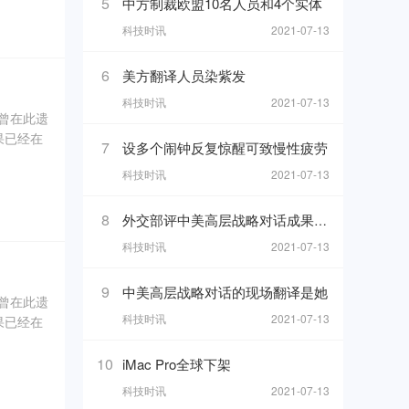
5
中方制裁欧盟10名人员和4个实体
科技时讯
2021-07-13
坑内填土，
、象牙、
6
美方翻译人员染紫发
科技时讯
2021-07-13
奇曾在此遗
果已经在
7
设多个闹钟反复惊醒可致慢性疲劳
科技时讯
2021-07-13
0年5
坑内填土，
8
外交部评中美高层战略对话成果 热
、象牙、
科技时讯
2021-07-13
9
中美高层战略对话的现场翻译是她
奇曾在此遗
科技时讯
2021-07-13
果已经在
0年5
10
iMac Pro全球下架
科技时讯
2021-07-13
坑内填土，