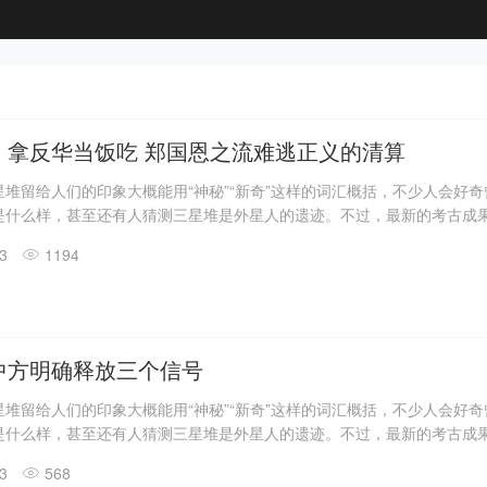
：拿反华当饭吃 郑国恩之流难逃正义的清算
堆留给人们的印象大概能用“神秘”“新奇”这样的词汇概括，不少人会好
是什么样，甚至还有人猜测三星堆是外星人的遗迹。不过，最新的考古成
答了一些问题。
13
1194
震惊世界的三星堆出土文物只是来自1、2号“祭祀坑”。2019年11月至202
发现6座三星堆文化“祭祀坑”。
息，目前，3、4、5、6号坑内已发掘至器物层，7号和8号坑正在发掘
具残片、鸟型金饰片、金箔、眼部有彩绘铜头像、巨青铜面具、青铜神树
玉琮、玉石器等重要文物500余件。
中方明确释放三个信号
堆留给人们的印象大概能用“神秘”“新奇”这样的词汇概括，不少人会好
是什么样，甚至还有人猜测三星堆是外星人的遗迹。不过，最新的考古成
答了一些问题。
13
568
震惊世界的三星堆出土文物只是来自1、2号“祭祀坑”。2019年11月至202