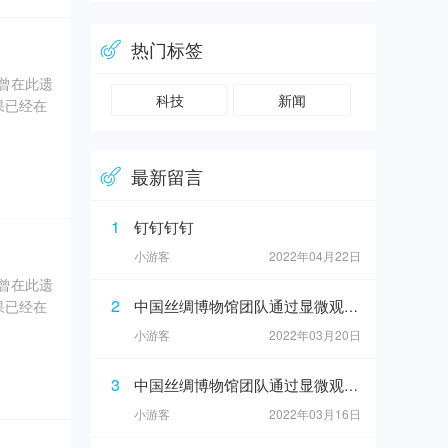
、象牙、
热门标签
奇曾在此遗
科技
新闻
果已经在
0年5
最新留言
坑内填土，
、象牙、
1
钉钉钉钉
小游客
2022年04月22日
奇曾在此遗
2
中国丝绸博物馆团队通过显微观察在4号坑灰烬中发现纺织品痕迹
果已经在
小游客
2022年03月20日
0年5
3
中国丝绸博物馆团队通过显微观察在4号坑灰烬中发现纺织品痕迹
坑内填土，
小游客
2022年03月16日
、象牙、