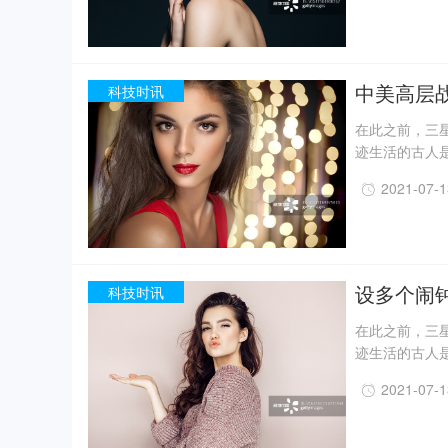
月，考古人员新
据国家文物局消
现已出土金面
精美牙雕残件、
中美高层
科技时讯
在此之前，三星
迹生活的古人
一定程度上回
2021-07-
事实上，上世纪
月，考古人员新
据国家文物局消
现已出土金面
精美牙雕残件、
设多个闹
科技时讯
在此之前，三星
迹生活的古人
一定程度上回
2021-07-
事实上，上世纪
月，考古人员新
据国家文物局消