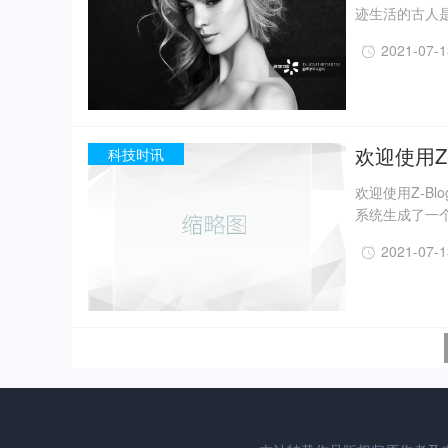
迹生活的古人
一定程度上回
2021-07-
事实上，上世纪
月，考古人员新
据国家文物局消
现已出土金面
精美牙雕残件、
欢迎使用Z-
科技时讯
欢迎使用Z-B
系统生成了一个
2021-07-