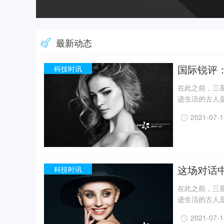
最新动态
国际锐评
科技时讯
在此之前，三星
迹生活的古人
一定程度上回
2021-07-
事实上，上世纪
月，考古人员新
据国家文物局消
现已出土金面
精美牙雕残件、
这场对话
科技时讯
在此之前，三星
迹生活的古人
一定程度上回
2021-07-
事实上，上世纪