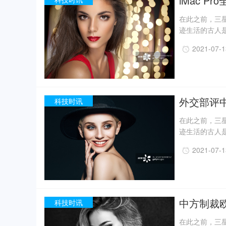
iMac Pr
在此之前，三星
迹生活的古人
一定程度上回
2021-07-
事实上，上世纪
月，考古人员新
据国家文物局消
现已出土金面
精美牙雕残件、
外交部评
科技时讯
在此之前，三星
迹生活的古人
一定程度上回
2021-07-
事实上，上世纪
月，考古人员新
据国家文物局消
现已出土金面
精美牙雕残件、
中方制裁欧
科技时讯
在此之前，三星