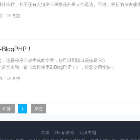
是什么样，甚至还有人猜测三星堆是外星人的遗迹。不过，最新的考古成
答了一些问题。
13
522
震惊世界的三星堆出土文物只是来自1、2号“祭祀坑”。2019年11月至202
发现6座三星堆文化“祭祀坑”。
息，目前，3、4、5、6号坑内已发掘至器物层，7号和8号坑正在发掘
具残片、鸟型金饰片、金箔、眼部有彩绘铜头像、巨青铜面具、青铜神树
玉琮、玉石器等重要文物500余件。
BlogPHP！
log，这是程序自动生成的文章，您可以删除或是编辑它:)
留言本和一篇《欢迎使用Z-BlogPHP！》，祝您使用愉快！
13
526
首页
1
尾页
首页
ZBlog教程
天狐主题