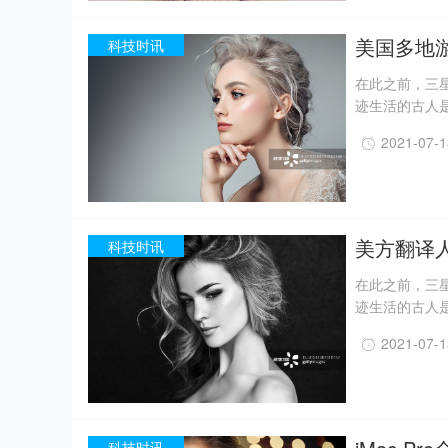
现已出土金面
精美牙雕残件、
美国多地
科技时讯
在此之前，三星
迹生活的古人
一定程度上回
2021-07-
事实上，上世纪
月，考古人员新
据国家文物局消
现已出土金面
精美牙雕残件、
美方翻译
科技时讯
在此之前，三星
迹生活的古人
一定程度上回
2021-07-
事实上，上世纪
月，考古人员新
据国家文物局消
现已出土金面
精美牙雕残件、
科技时讯