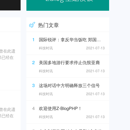
热门文章
1
国际锐评：拿反华当饭吃 郑国恩之流难逃正义的清算
科技时讯
2021-07-13
奇曾在此遗
果已经在
2
美国多地游行要求停止仇恨亚裔
0年5
科技时讯
2021-07-13
坑内填土，
3
这场对话中方明确释放三个信号
、象牙、
科技时讯
2021-07-13
4
欢迎使用Z-BlogPHP！
奇曾在此遗
果已经在
科技时讯
2021-07-13
0年5