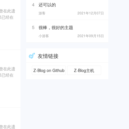
4
还可以的
奇曾在此遗
游客
2021年12月07日
果已经在
5
很棒，很好的主题
0年5
小游客
2021年09月15日
坑内填土，
、象牙、
友情链接
奇曾在此遗
Z-Blog on Github
Z-Blog主机
果已经在
0年5
坑内填土，
、象牙、
奇曾在此遗