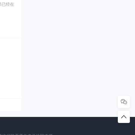
果已经在
0年5
坑内填土，
、象牙、