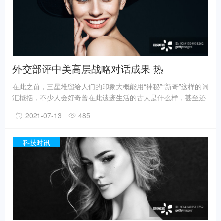
7号和8号坑正在发掘坑内填土，现已出土金面具残片、鸟型金饰
片、金箔、眼部有彩绘铜头像、巨青铜面具、青铜神树、象牙、
精美牙雕残件、玉琮、玉石器等重要文物500余件。
外交部评中美高层战略对话成果 热
在此之前，三星堆留给人们的印象大概能用“神秘”“新奇”这样的词
汇概括，不少人会好奇曾在此遗迹生活的古人是什么样，甚至还
有人猜测三星堆是外星人的遗迹。不过，最新的考古成果已经在
2021-07-13
485
一定程度上回答了一些问题。
事实上，上世纪震惊世界的三星堆出土文物只是来自1、2号“祭
祀坑”。2019年11月至2020年5月，考古人员新发现6座三星堆文
科技时讯
化“祭祀坑”。
据国家文物局消息，目前，3、4、5、6号坑内已发掘至器物层，
7号和8号坑正在发掘坑内填土，现已出土金面具残片、鸟型金饰
片、金箔、眼部有彩绘铜头像、巨青铜面具、青铜神树、象牙、
精美牙雕残件、玉琮、玉石器等重要文物500余件。