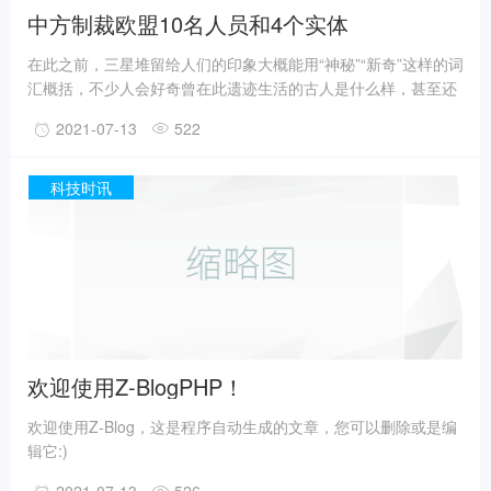
中方制裁欧盟10名人员和4个实体
在此之前，三星堆留给人们的印象大概能用“神秘”“新奇”这样的词
汇概括，不少人会好奇曾在此遗迹生活的古人是什么样，甚至还
有人猜测三星堆是外星人的遗迹。不过，最新的考古成果已经在
2021-07-13
522
一定程度上回答了一些问题。
事实上，上世纪震惊世界的三星堆出土文物只是来自1、2号“祭
祀坑”。2019年11月至2020年5月，考古人员新发现6座三星堆文
科技时讯
化“祭祀坑”。
据国家文物局消息，目前，3、4、5、6号坑内已发掘至器物层，
7号和8号坑正在发掘坑内填土，现已出土金面具残片、鸟型金饰
片、金箔、眼部有彩绘铜头像、巨青铜面具、青铜神树、象牙、
精美牙雕残件、玉琮、玉石器等重要文物500余件。
欢迎使用Z-BlogPHP！
欢迎使用Z-Blog，这是程序自动生成的文章，您可以删除或是编
辑它:)
系统生成了一个留言本和一篇《欢迎使用Z-BlogPHP！》，祝您