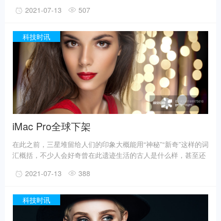
有人猜测三星堆是外星人的遗迹。不过，最新的考古成果已经在
2021-07-13
507
一定程度上回答了一些问题。
事实上，上世纪震惊世界的三星堆出土文物只是来自1、2号“祭
祀坑”。2019年11月至2020年5月，考古人员新发现6座三星堆文
科技时讯
化“祭祀坑”。
据国家文物局消息，目前，3、4、5、6号坑内已发掘至器物层，
7号和8号坑正在发掘坑内填土，现已出土金面具残片、鸟型金饰
片、金箔、眼部有彩绘铜头像、巨青铜面具、青铜神树、象牙、
精美牙雕残件、玉琮、玉石器等重要文物500余件。
iMac Pro全球下架
在此之前，三星堆留给人们的印象大概能用“神秘”“新奇”这样的词
汇概括，不少人会好奇曾在此遗迹生活的古人是什么样，甚至还
有人猜测三星堆是外星人的遗迹。不过，最新的考古成果已经在
2021-07-13
388
一定程度上回答了一些问题。
事实上，上世纪震惊世界的三星堆出土文物只是来自1、2号“祭
祀坑”。2019年11月至2020年5月，考古人员新发现6座三星堆文
科技时讯
化“祭祀坑”。
据国家文物局消息，目前，3、4、5、6号坑内已发掘至器物层，