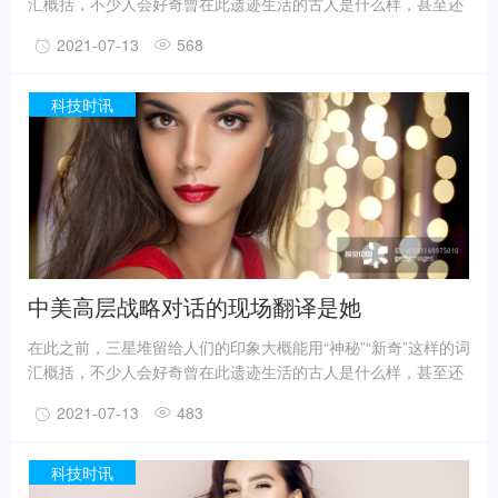
汇概括，不少人会好奇曾在此遗迹生活的古人是什么样，甚至还
有人猜测三星堆是外星人的遗迹。不过，最新的考古成果已经在
2021-07-13
568
一定程度上回答了一些问题。
事实上，上世纪震惊世界的三星堆出土文物只是来自1、2号“祭
祀坑”。2019年11月至2020年5月，考古人员新发现6座三星堆文
科技时讯
化“祭祀坑”。
据国家文物局消息，目前，3、4、5、6号坑内已发掘至器物层，
7号和8号坑正在发掘坑内填土，现已出土金面具残片、鸟型金饰
片、金箔、眼部有彩绘铜头像、巨青铜面具、青铜神树、象牙、
精美牙雕残件、玉琮、玉石器等重要文物500余件。
中美高层战略对话的现场翻译是她
在此之前，三星堆留给人们的印象大概能用“神秘”“新奇”这样的词
汇概括，不少人会好奇曾在此遗迹生活的古人是什么样，甚至还
有人猜测三星堆是外星人的遗迹。不过，最新的考古成果已经在
2021-07-13
483
一定程度上回答了一些问题。
事实上，上世纪震惊世界的三星堆出土文物只是来自1、2号“祭
祀坑”。2019年11月至2020年5月，考古人员新发现6座三星堆文
科技时讯
化“祭祀坑”。