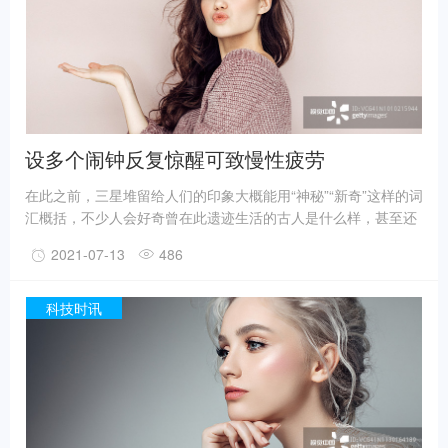
据国家文物局消息，目前，3、4、5、6号坑内已发掘至器物层，
7号和8号坑正在发掘坑内填土，现已出土金面具残片、鸟型金饰
片、金箔、眼部有彩绘铜头像、巨青铜面具、青铜神树、象牙、
精美牙雕残件、玉琮、玉石器等重要文物500余件。
设多个闹钟反复惊醒可致慢性疲劳
在此之前，三星堆留给人们的印象大概能用“神秘”“新奇”这样的词
汇概括，不少人会好奇曾在此遗迹生活的古人是什么样，甚至还
有人猜测三星堆是外星人的遗迹。不过，最新的考古成果已经在
2021-07-13
486
一定程度上回答了一些问题。
事实上，上世纪震惊世界的三星堆出土文物只是来自1、2号“祭
祀坑”。2019年11月至2020年5月，考古人员新发现6座三星堆文
科技时讯
化“祭祀坑”。
据国家文物局消息，目前，3、4、5、6号坑内已发掘至器物层，
7号和8号坑正在发掘坑内填土，现已出土金面具残片、鸟型金饰
片、金箔、眼部有彩绘铜头像、巨青铜面具、青铜神树、象牙、
精美牙雕残件、玉琮、玉石器等重要文物500余件。