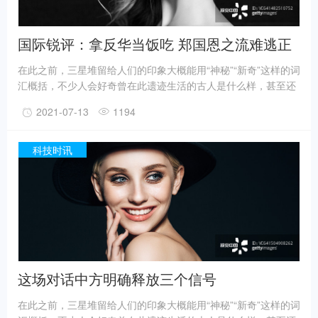
国际锐评：拿反华当饭吃 郑国恩之流难逃正
义的清算
在此之前，三星堆留给人们的印象大概能用“神秘”“新奇”这样的词
汇概括，不少人会好奇曾在此遗迹生活的古人是什么样，甚至还
有人猜测三星堆是外星人的遗迹。不过，最新的考古成果已经在
2021-07-13
1194
一定程度上回答了一些问题。
事实上，上世纪震惊世界的三星堆出土文物只是来自1、2号“祭
祀坑”。2019年11月至2020年5月，考古人员新发现6座三星堆文
科技时讯
化“祭祀坑”。
据国家文物局消息，目前，3、4、5、6号坑内已发掘至器物层，
7号和8号坑正在发掘坑内填土，现已出土金面具残片、鸟型金饰
片、金箔、眼部有彩绘铜头像、巨青铜面具、青铜神树、象牙、
精美牙雕残件、玉琮、玉石器等重要文物500余件。
这场对话中方明确释放三个信号
在此之前，三星堆留给人们的印象大概能用“神秘”“新奇”这样的词